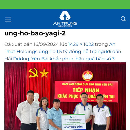
Chuyển
đến
nội
dung
ung-ho-bao-yagi-2
Đã xuất bản
16/09/2024
lúc
1429 × 1022
trong
An
Phát Holdings ủng hộ 1,5 tỷ đồng hỗ trợ người dân
Hải Dương, Yên Bái khắc phục hậu quả bão số 3