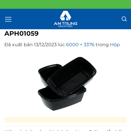
Chuyển
đến
nội
dung
APH01059
Đã xuất bản
13/12/2023
lúc
6000 × 3376
trong
Hộp