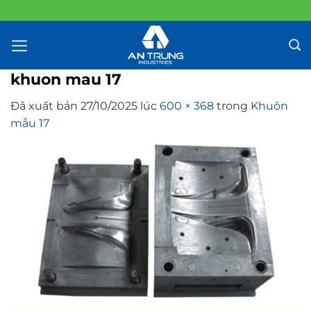
Chuyển
đến
nội
dung
khuon mau 17
Đã xuất bản
27/10/2025
lúc
600 × 368
trong
Khuôn
mẫu 17