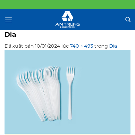
Chuyển
đến
nội
dung
Dia
Đã xuất bản
10/01/2024
lúc
740 × 493
trong
Dĩa